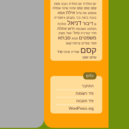
יום הולדת
יום הולדת
כובע
פסח
קסם
קסם
קסם
שינה
שינה
שמלה
אילת
אמא
אופנוע
אח גדול
בובה
ביצה
בכי
בקבוק
גימטריה
דניאל
דיבור
גן
הולכת
וידאו
זוחלת
הפלגה
השכמה
טיול
חדר
טורכיה
יגאל
מוצץ
משפטים
סבתא
סבא
ספר
צעדים
צרפת
קoם
קסם
שיר
שחייה
שינה
שלום
שקט
כלים
התחבר
פיד רשומות
פיד תגובות
WordPress.org